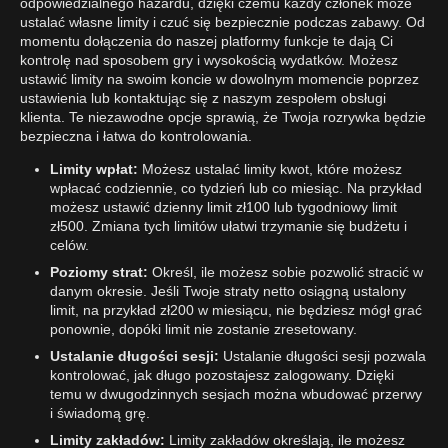
odpowiedzialnego hazardu, dzięki czemu każdy członek może
ustalać własne limity i czuć się bezpiecznie podczas zabawy. Od
momentu dołączenia do naszej platformy funkcje te dają Ci
kontrolę nad sposobem gry i wysokością wydatków. Możesz
ustawić limity na swoim koncie w dowolnym momencie poprzez
ustawienia lub kontaktując się z naszym zespołem obsługi
klienta. Te niezawodne opcje sprawią, że Twoja rozrywka będzie
bezpieczna i łatwa do kontrolowania.
Limity wpłat:
Możesz ustalać limity kwot, które możesz
wpłacać codziennie, co tydzień lub co miesiąc. Na przykład
możesz ustawić dzienny limit zł100 lub tygodniowy limit
zł500. Zmiana tych limitów ułatwi trzymanie się budżetu i
celów.
Poziomy strat:
Określ, ile możesz sobie pozwolić stracić w
danym okresie. Jeśli Twoje straty netto osiągną ustalony
limit, na przykład zł200 w miesiącu, nie będziesz mógł grać
ponownie, dopóki limit nie zostanie zresetowany.
Ustalanie długości sesji:
Ustalanie długości sesji pozwala
kontrolować, jak długo pozostajesz zalogowany. Dzięki
temu w dwugodzinnych sesjach można wbudować przerwy
i świadomą grę.
Limity zakładów:
Limity zakładów określają, ile możesz