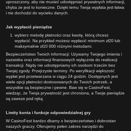
uproszczony, aby nie musieć udostępniać prywatnych informacji,
chyba że jest to konieczne. Dzięki temu Twoja wypłata jest łatwa
i nie dochodzi do wycieku danych.
Jak wypłacić pieniądze
wybierz metodę płatności oraz kwotę, którą chcesz
wypłacić. Na przykład możesz wypłacić minimum zł20 lub
maksymalnie zł10 000 różnymi metodami.
Bezpieczeństwo Twoich informacji: Używamy Twojego imienia i
nazwiska oraz informacji finansowych wyłącznie do realizacji
transakcji. Nigdy nie udostępniamy ich osobom trzecim bez
Twojej zgody. Przejrzyste terminy: Po weryfikacji większość
wypłat jest przetwarzana w ciągu 24 godzin. Dostępnych jest
wiele opcji płatności dostosowanych do Twoich potrzeb, a
wszystkie są bezpieczne i pewne. Baw się w CasinoFest,
wiedząc, że Twoja prywatność jest chroniona, a Twoje pieniądze
są zawsze pod ręką.
Limity konta i funkcje odpowiedzialnej gry
W CasinoFest bardzo dbamy o bezpieczeństwo i dobrostan
naszych graczy. Oferujemy pełen zakres narzędzi do