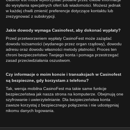
do wysyłania specjalnych ofert lub wiadomości. Możesz jednak
w każdej chwili zmienić preferencje dotyczące kontaktu lub
zrezygnować z subskrypcji.
Jakie dowody wymaga Casinofest, aby dokonać wypłaty?
Przed przetworzeniem wypłaty CasinoFest może zażądać
dowodu tożsamości (wydanego przez organ rządowy), dowodu
adresu oraz dowodu własności metody płatności. Proces ten
chroni bezpieczeństwo Twojego konta i pomaga przestrzegać
zasad przeciwdziałania oszustwom.
Czy informacje o moim koncie i transakcjach w Casinofest
są bezpieczne, gdy korzystam z telefonu?
Tak, wersja mobilna CasinoFest ma takie same funkcje
bezpieczeństwa jak nasza strona na komputerze. Obejmują one
szyfrowanie i uwierzytelnianie. Dla bezpieczeństwa konta
zawsze korzystaj z bezpiecznego połączenia i nie udostępniaj
nikomu danych logowania.