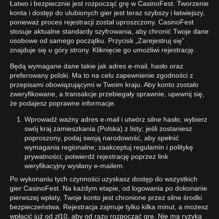
Łatwo i bezpiecznie jest rozpocząć grę w CasinoFest. Tworzenie
konta i dostęp do ulubionych gier jest teraz szybszy i łatwiejszy,
ponieważ proces rejestracji został uproszczony. CasinoFest
stosuje aktualne standardy szyfrowania, aby chronić Twoje dane
osobowe od samego początku. Przycisk „Zarejestruj się”
znajduje się u góry strony. Kliknięcie go umożliwi rejestrację.
Będą wymagane dane takie jak adres e-mail, hasło oraz
preferowany polski. Ma to na celu zapewnienie zgodności z
przepisami obowiązującymi w Twoim kraju. Aby konto zostało
zweryfikowane, a transakcje przebiegały sprawnie, upewnij się,
że podajesz poprawne informacje.
Wprowadź ważny adres e-mail i utwórz silne hasło; wybierz
swój kraj zamieszkania (Polska) z listy; jeśli zostaniesz
poproszony, podaj swoją narodowość, aby spełnić
wymagania regionalne; zaakceptuj regulamin i politykę
prywatności; potwierdź rejestrację poprzez link
weryfikacyjny wysłany e-mailem.
Po wykonaniu tych czynności uzyskasz dostęp do wszystkich
gier CasinoFest. Na każdym etapie, od logowania po dokonanie
pierwszej wpłaty, Twoje konto jest chronione przez silne środki
bezpieczeństwa. Rejestracja zajmuje tylko kilka minut, a możesz
wpłacić już od zł10, aby od razu rozpocząć grę. Nie ma ryzyka