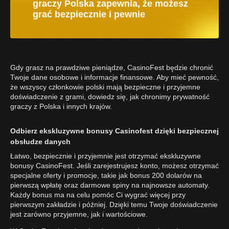
graczy Polska zapewnia, że możesz
grać bezpiecznie i pewnie
Gdy grasz na prawdziwe pieniądze, CasinoFest będzie chronić
Twoje dane osobowe i informacje finansowe. Aby mieć pewność,
że wszyscy członkowie polski mają bezpieczne i przyjemne
doświadczenie z grami, dowiedz się, jak chronimy prywatność
graczy z Polska i innych krajów.
Odbierz ekskluzywne bonusy Casinofest dzięki bezpiecznej
obsłudze danych
Łatwo, bezpiecznie i przyjemnie jest otrzymać ekskluzywne
bonusy CasinoFest. Jeśli zarejestrujesz konto, możesz otrzymać
specjalne oferty i promocje, takie jak bonus 200 dolarów na
pierwszą wpłatę oraz darmowe spiny na najnowsze automaty.
Każdy bonus ma na celu pomóc Ci wygrać więcej przy
pierwszym zakładzie i później. Dzięki temu Twoje doświadczenie
jest zarówno przyjemne, jak i wartościowe.