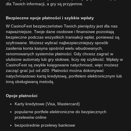
dla Twoich informacji, a gry są przyjemne.
Bezpieczne opcje płatności i szybkie wpłaty
W CasinoFest bezpieczeństwo Twoich pieniędzy jest dla nas
najważniejsze. Twoje dane osobowe i finansowe pozostają
bezpieczne podczas wszystkich transakcji wpłat, ponieważ są
szyfrowane. Możesz wybrać najbezpieczniejszy sposób
zasilenia konta kasyna spośród wielu wbudowanych,
renomowanych systemów płatności. Gdy chcesz zagrać w
ulubione automaty lub gry stołowe, liczy się szybkość. Wpłaty w
CasinoFest są zwykle księgowane natychmiast, więc możesz
zacząć grać już od zł20. Płatności można dokonywać
natychmiastowo kartą kredytową, portfelem elektronicznym lub
inną obsługiwaną metodą.
Opcje płatności
Karty kredytowe (Visa, Mastercard)
popularne portfele elektroniczne do bezpiecznych
przelewów online
bezpośrednie przelewy bankowe