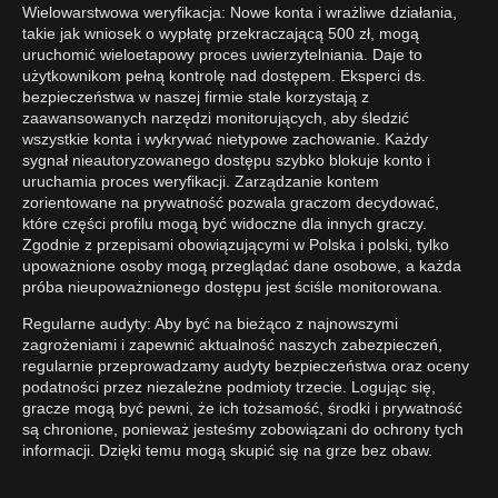
Wielowarstwowa weryfikacja: Nowe konta i wrażliwe działania,
takie jak wniosek o wypłatę przekraczającą 500 zł, mogą
uruchomić wieloetapowy proces uwierzytelniania. Daje to
użytkownikom pełną kontrolę nad dostępem. Eksperci ds.
bezpieczeństwa w naszej firmie stale korzystają z
zaawansowanych narzędzi monitorujących, aby śledzić
wszystkie konta i wykrywać nietypowe zachowanie. Każdy
sygnał nieautoryzowanego dostępu szybko blokuje konto i
uruchamia proces weryfikacji. Zarządzanie kontem
zorientowane na prywatność pozwala graczom decydować,
które części profilu mogą być widoczne dla innych graczy.
Zgodnie z przepisami obowiązującymi w Polska i polski, tylko
upoważnione osoby mogą przeglądać dane osobowe, a każda
próba nieupoważnionego dostępu jest ściśle monitorowana.
Regularne audyty: Aby być na bieżąco z najnowszymi
zagrożeniami i zapewnić aktualność naszych zabezpieczeń,
regularnie przeprowadzamy audyty bezpieczeństwa oraz oceny
podatności przez niezależne podmioty trzecie. Logując się,
gracze mogą być pewni, że ich tożsamość, środki i prywatność
są chronione, ponieważ jesteśmy zobowiązani do ochrony tych
informacji. Dzięki temu mogą skupić się na grze bez obaw.