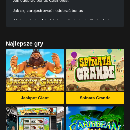
Jak odebrać bonus Casinofest
Jak się zarejestrować i odebrać bonus
Wiele metod wpłat ułatwia zasilenie konta Casinofest
Łatwe sposoby na wypłatę pieniędzy z Casinofest
Limity zakładów i zasady obrotu bonusem w Casinofest
Najlepsze gry
Regulamin bonusów
Przegląd bonusów Casinofest
Rodzaje bonusów Casinofest
Jackpot Giant
Spinata Grande