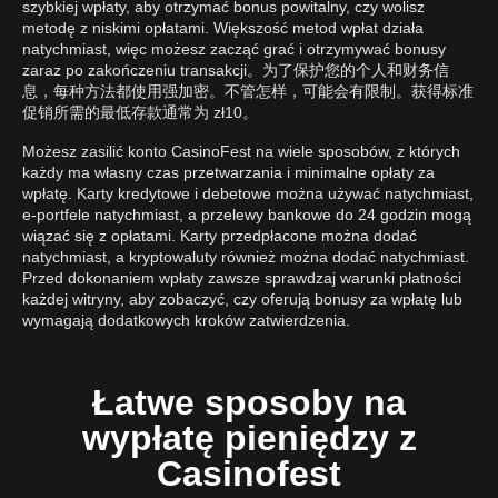
szybkiej wpłaty, aby otrzymać bonus powitalny, czy wolisz
metodę z niskimi opłatami. Większość metod wpłat działa
natychmiast, więc możesz zacząć grać i otrzymywać bonusy
zaraz po zakończeniu transakcji。为了保护您的个人和财务信
息，每种方法都使用强加密。不管怎样，可能会有限制。获得标准
促销所需的最低存款通常为 zł10。
Możesz zasilić konto CasinoFest na wiele sposobów, z których
każdy ma własny czas przetwarzania i minimalne opłaty za
wpłatę. Karty kredytowe i debetowe można używać natychmiast,
e-portfele natychmiast, a przelewy bankowe do 24 godzin mogą
wiązać się z opłatami. Karty przedpłacone można dodać
natychmiast, a kryptowaluty również można dodać natychmiast.
Przed dokonaniem wpłaty zawsze sprawdzaj warunki płatności
każdej witryny, aby zobaczyć, czy oferują bonusy za wpłatę lub
wymagają dodatkowych kroków zatwierdzenia.
Łatwe sposoby na
wypłatę pieniędzy z
Casinofest