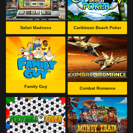
Safari Madness
Caribbean Beach Poker
Family Guy
Combat Romance