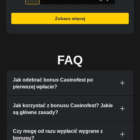
Zobacz więcej
FAQ
Jak odebrać bonus Casinofest po
pierwszej wpłacie?
Jak korzystać z bonusu Casinofest? Jakie
są główne zasady?
Czy mogę od razu wypłacić wygrane z
bonusu?