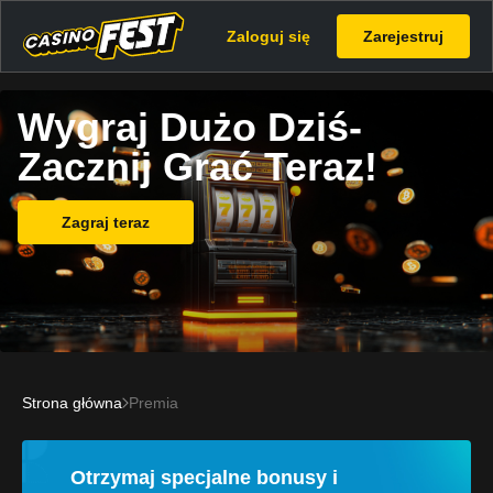
Zaloguj się
Zarejestruj
Wygraj Dużo Dziś-
Zacznij Grać Teraz!
Zagraj teraz
Strona główna
Premia
Otrzymaj specjalne bonusy i