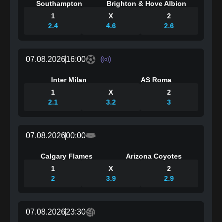
Southampton
Brighton & Hove Albion
1
X
2
2.4
4.6
2.6
07.08.2026
16:00
Inter Milan
AS Roma
1
X
2
2.1
3.2
3
07.08.2026
00:00
Calgary Flames
Arizona Coyotes
1
X
2
2
3.9
2.9
07.08.2026
23:30