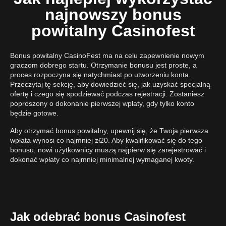
najnowszy bonus
powitalny Casinofest
Bonus powitalny CasinoFest ma na celu zapewnienie nowym
graczom dobrego startu. Otrzymanie bonusu jest proste, a
proces rozpoczyna się natychmiast po utworzeniu konta.
Przeczytaj tę sekcję, aby dowiedzieć się, jak uzyskać specjalną
ofertę i czego się spodziewać podczas rejestracji. Zostaniesz
poproszony o dokonanie pierwszej wpłaty, gdy tylko konto
będzie gotowe.
Aby otrzymać bonus powitalny, upewnij się, że Twoja pierwsza
wpłata wynosi co najmniej zł20. Aby kwalifikować się do tego
bonusu, nowi użytkownicy muszą najpierw się zarejestrować i
dokonać wpłaty co najmniej minimalnej wymaganej kwoty.
Jak odebrać bonus Casinofest