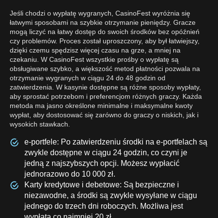
Jeśli chodzi o wypłatę wygranych, CasinoFest wyróżnia się
łatwymi sposobami na szybkie otrzymanie pieniędzy. Gracze
mogą liczyć na łatwy dostęp do swoich środków bez opóźnień
czy problemów. Proces został uproszczony, aby był łatwiejszy,
dzięki czemu spędzisz więcej czasu na grze, a mniej na
czekaniu. W CasinoFest wszystkie prośby o wypłatę są
obsługiwane szybko, a większość metod płatności pozwala na
otrzymanie wygranych w ciągu 24 do 48 godzin od
zatwierdzenia. W kasynie dostępne są różne sposoby wypłaty,
aby sprostać potrzebom i preferencjom różnych graczy. Każda
metoda ma jasno określone minimalne i maksymalne kwoty
wypłat, aby dostosować się zarówno do graczy o niskich, jak i
wysokich stawkach.
e-portfele: Po zatwierdzeniu środki na e-portfelach są
zwykle dostępne w ciągu 24 godzin, co czyni je
jedną z najszybszych opcji. Możesz wypłacić
jednorazowo do 10 000 zł.
Karty kredytowe i debetowe: Są bezpieczne i
niezawodne, a środki są zwykle wysyłane w ciągu
jednego do trzech dni roboczych. Możliwa jest
wypłata co najmniej 20 zł.