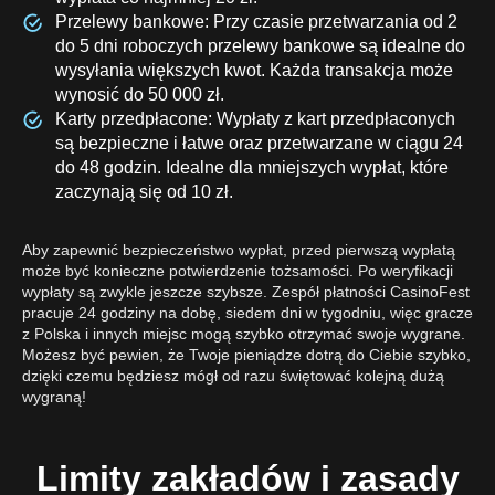
Przelewy bankowe: Przy czasie przetwarzania od 2
do 5 dni roboczych przelewy bankowe są idealne do
wysyłania większych kwot. Każda transakcja może
wynosić do 50 000 zł.
Karty przedpłacone: Wypłaty z kart przedpłaconych
są bezpieczne i łatwe oraz przetwarzane w ciągu 24
do 48 godzin. Idealne dla mniejszych wypłat, które
zaczynają się od 10 zł.
Aby zapewnić bezpieczeństwo wypłat, przed pierwszą wypłatą
może być konieczne potwierdzenie tożsamości. Po weryfikacji
wypłaty są zwykle jeszcze szybsze. Zespół płatności CasinoFest
pracuje 24 godziny na dobę, siedem dni w tygodniu, więc gracze
z Polska i innych miejsc mogą szybko otrzymać swoje wygrane.
Możesz być pewien, że Twoje pieniądze dotrą do Ciebie szybko,
dzięki czemu będziesz mógł od razu świętować kolejną dużą
wygraną!
Limity zakładów i zasady