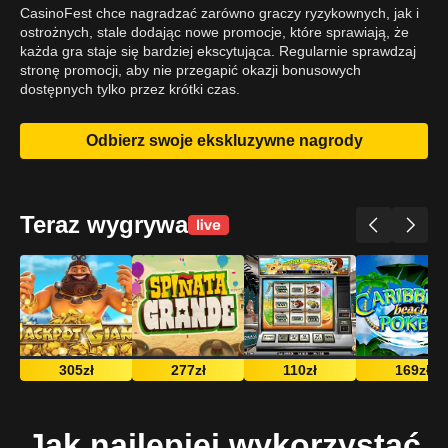
CasinoFest chce nagradzać zarówno graczy ryzykownych, jak i
ostrożnych, stale dodając nowe promocje, które sprawiają, że
każda gra staje się bardziej ekscytująca. Regularnie sprawdzaj
stronę promocji, aby nie przegapić okazji bonusowych
dostępnych tylko przez krótki czas.
Odbierz swoje ekskluzywne nagrody
Teraz wygrywa
202zł
431zł
183zł
417zł
Jak najlepiej wykorzystać